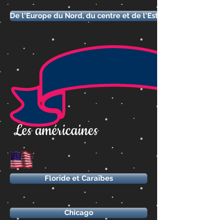
De l'Europe du Nord, du centre et de l'Est
Les américaines
Floride et Caraïbes
Chicago