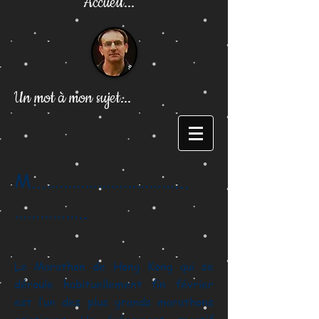
Accueil...
Un mot à mon sujet...
M...…………………………...
……………..
Le Marathon de Hong Kong qui se
déroule habituellement fin février
est l’un des plus grands marathons