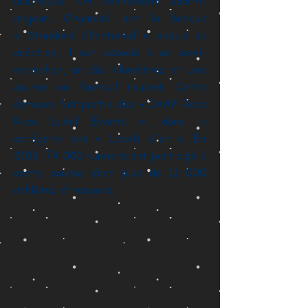
asiatiques. Un événement sportif
majeur. Organisé par la banque
« Standard Chartered » depuis sa
création, il est associé à un semi-
marathon, un dix kilomètres et une
course en fauteuil roulant. Cette
épreuve fait partie des « IAAF Road
Race Label Events », dans la
catégorie des « Labels d'or ». En
2018, 74 000 runners ont participé à
cette course dont plus de 11 000
athlètes étrangers.
essai 1
essai 2