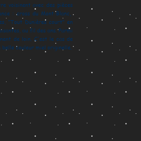
re voisinent avec des pièces
ance : cross du Mont-Blanc,
les, "Tout Dunières court" en
isantes, au fil des ans. Parmi
nent de loin. C'est le cas de
 belle couleur miel originelle.
-centre 2007
10 km de Paris-centre 2010
8
Run in Lyon 2016