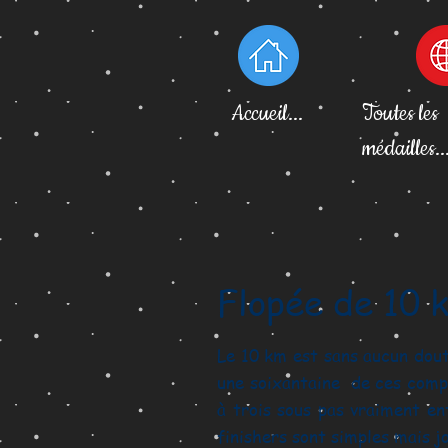
Accueil...
Toutes les
médailles..
Flopée d
Le 10 km est sans aucun doute
une soixantaine de ces compé
à trois sous pas vraiment e
finishers sont simples mais j