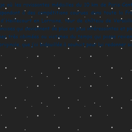
ge où les ravissantes médailles du 10 km de Paris-Cent
spondant à des compétitions courues dans toute la Fr
a d'Heillecourt en Lorraine, tour de château de Versail
nnaises qui deviennent de plus en plus intéressantes et pla
nes très abimées ou victimes du temps qui passe revien
riginale, que j’ai bidouillée à souhait pour lui redonner sa
 2024
 des Champs-Elysées 2025
10 km de Paris-centre 2008
10 km de Paris
 Work (Paris) 2017
Run in Lyon 2019
Run in Lyon 201