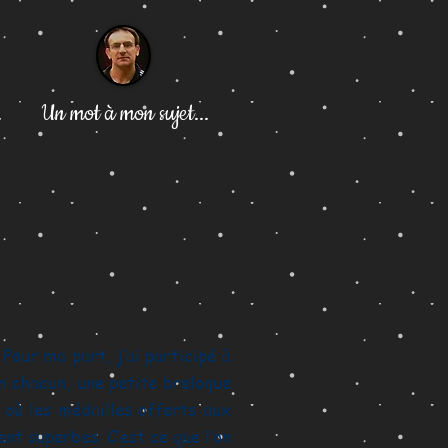
.
Un mot à mon sujet...
Pour ma part, j’ai participé à
n chacun, une petite breloque
où les médailles offerts aux
nt superbes. C’est ce que l’on