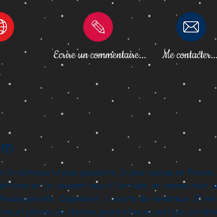
Ecrire un commentaire...
Me contacter..
.
e 10 km
 la distance la plus populaire, la plus courue en France. 
titions et j’ai souvent reçu à l’arrivée, et comme tout u
nthousiasmante. Cependant, il existe de nombreux 10 km 
olies et pleines de charme quand elles ne sont pas carréme