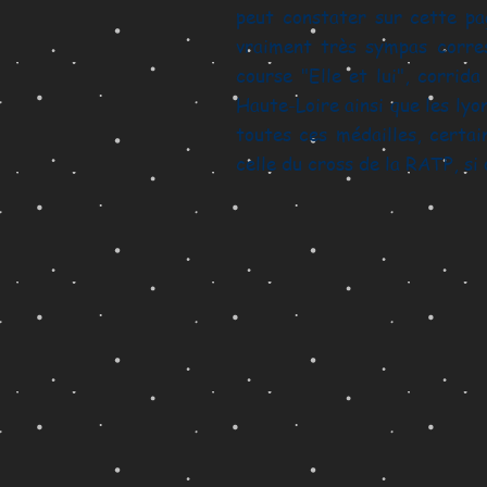
peut constater sur cette pa
vraiment très sympas corre
course "Elle et lui", corrid
Haute-Loire ainsi que les lyo
toutes ces médailles, certai
celle du cross de la RATP, si o
10 km "Sonic" de la Tour Eiffel
10 km
10 km de Paris-Centre 2013
Run at