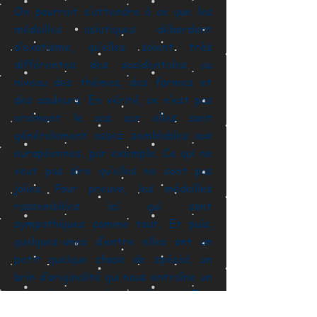
On pourrait s’attendre à ce que les
médailles asiatiques débordent
d’exotisme, qu’elles soient très
différentes des occidentales au
niveau des thèmes, des formes et
des couleurs. En vérité, ce n’est pas
vraiment le cas car elles sont
généralement assez semblables aux
européennes, par exemple. Ce qui ne
veut pas dire qu’elles ne sont pas
jolies. Pour preuve, les médailles
rassemblées ici qui sont
sympathiques comme tout. Et puis,
quelques-unes d’entre elles ont un
petit quelque chose de spécial, un
brin d’originalité qui nous entraîne un
peu plus vers l’Asie du Sud-Est.
Comme les thaïlandaises des semis