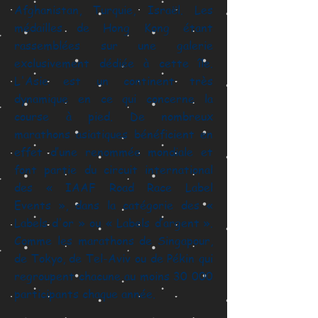
Afghanistan, Turquie, Israël. Les
médailles de Hong Kong étant
rassemblées sur une galerie
exclusivement dédiée à cette île.
L'Asie est un continent très
dynamique en ce qui concerne la
course à pied. De nombreux
marathons asiatiques bénéficient en
effet d’une renommée mondiale et
font partie du circuit international
des « IAAF Road Race Label
Events », dans la catégorie des «
Labels d'or » ou « Labels d’argent ».
Comme les marathons de Singapour,
de Tokyo, de Tel-Aviv ou de Pékin qui
regroupent chacune au moins 30 000
participants chaque année.