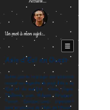
Accueil...
Un mot à mon sujet...
Asie d'Est en Ouest
Cette galerie regroupe des médailles
venant en majorité de pays d’Asie de
l’Est et du sud-Est : Chine, Japon,
Thaïlande, Laos, Malaisie, Singapour,
Taiwan. Quelques-unes cependant
sont originaires de l’Asie de l’Ouest :