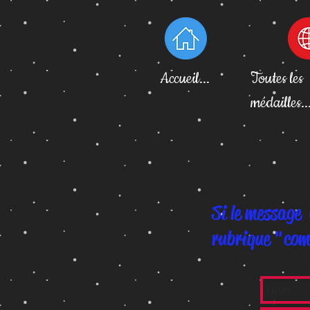
Accueil...
Toutes les
médailles..
Si le message 
rubrique "com