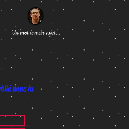
.
Un mot à mon sujet...
ublié dans la